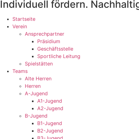
Individuell fördern. Nachhal
Startseite
Verein
Ansprechpartner
Präsidium
Geschäftsstelle
Sportliche Leitung
Spielstätten
Teams
Alte Herren
Herren
A-Jugend
A1-Jugend
A2-Jugend
B-Jugend
B1-Jugend
B2-Jugend
B3-Jugend