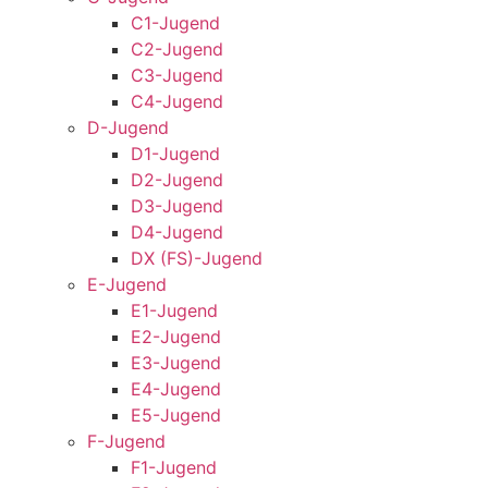
C1-Jugend
C2-Jugend
C3-Jugend
C4-Jugend
D-Jugend
D1-Jugend
D2-Jugend
D3-Jugend
D4-Jugend
DX (FS)-Jugend
E-Jugend
E1-Jugend
E2-Jugend
E3-Jugend
E4-Jugend
E5-Jugend
F-Jugend
F1-Jugend