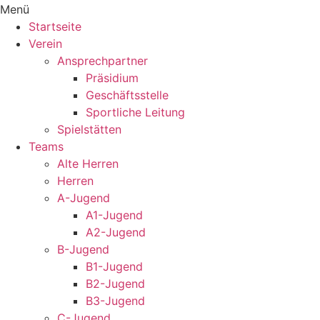
Menü
Startseite
Verein
Ansprechpartner
Präsidium
Geschäftsstelle
Sportliche Leitung
Spielstätten
Teams
Alte Herren
Herren
A-Jugend
A1-Jugend
A2-Jugend
B-Jugend
B1-Jugend
B2-Jugend
B3-Jugend
C-Jugend