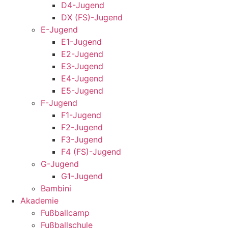
D4-Jugend
DX (FS)-Jugend
E-Jugend
E1-Jugend
E2-Jugend
E3-Jugend
E4-Jugend
E5-Jugend
F-Jugend
F1-Jugend
F2-Jugend
F3-Jugend
F4 (FS)-Jugend
G-Jugend
G1-Jugend
Bambini
Akademie
Fußballcamp
Fußballschule