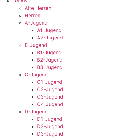
Teams
Alte Herren
Herren
A-Jugend
A1-Jugend
A2-Jugend
B-Jugend
B1-Jugend
B2-Jugend
B3-Jugend
C-Jugend
C1-Jugend
C2-Jugend
C3-Jugend
C4-Jugend
D-Jugend
D1-Jugend
D2-Jugend
D3-Jugend