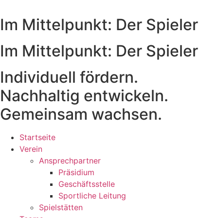
Im Mittelpunkt: Der Spieler
Im Mittelpunkt: Der Spieler
Individuell fördern.
Nachhaltig entwickeln.
Gemeinsam wachsen.
Startseite
Verein
Ansprechpartner
Präsidium
Geschäftsstelle
Sportliche Leitung
Spielstätten