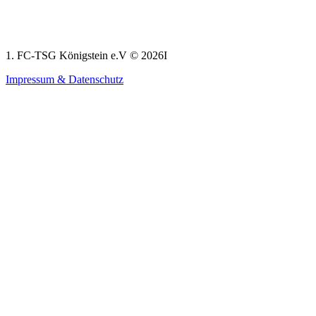
1. FC-TSG Königstein e.V © 2026I
Impressum & Datenschutz