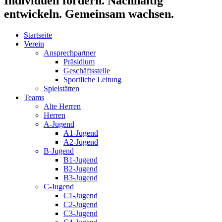
Individuell fördern. Nachhaltig
entwickeln. Gemeinsam wachsen.
Startseite
Verein
Ansprechpartner
Präsidium
Geschäftsstelle
Sportliche Leitung
Spielstätten
Teams
Alte Herren
Herren
A-Jugend
A1-Jugend
A2-Jugend
B-Jugend
B1-Jugend
B2-Jugend
B3-Jugend
C-Jugend
C1-Jugend
C2-Jugend
C3-Jugend