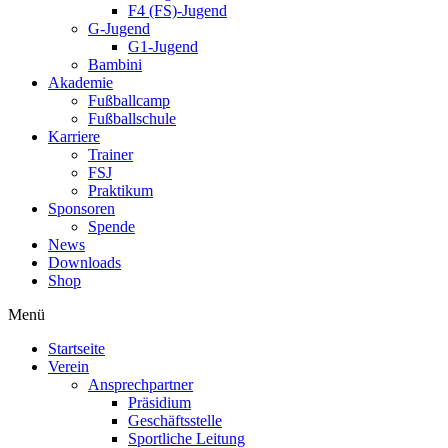
F4 (FS)-Jugend
G-Jugend
G1-Jugend
Bambini
Akademie
Fußballcamp
Fußballschule
Karriere
Trainer
FSJ
Praktikum
Sponsoren
Spende
News
Downloads
Shop
Menü
Startseite
Verein
Ansprechpartner
Präsidium
Geschäftsstelle
Sportliche Leitung