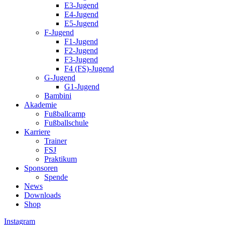
E3-Jugend
E4-Jugend
E5-Jugend
F-Jugend
F1-Jugend
F2-Jugend
F3-Jugend
F4 (FS)-Jugend
G-Jugend
G1-Jugend
Bambini
Akademie
Fußballcamp
Fußballschule
Karriere
Trainer
FSJ
Praktikum
Sponsoren
Spende
News
Downloads
Shop
Instagram