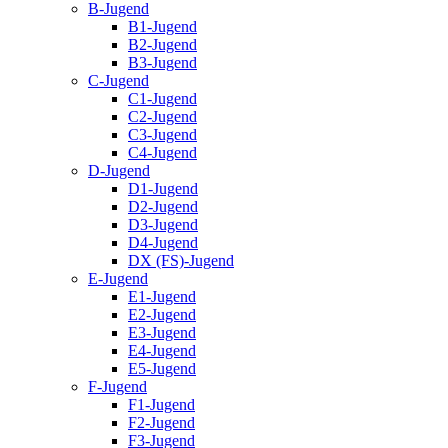
B-Jugend
B1-Jugend
B2-Jugend
B3-Jugend
C-Jugend
C1-Jugend
C2-Jugend
C3-Jugend
C4-Jugend
D-Jugend
D1-Jugend
D2-Jugend
D3-Jugend
D4-Jugend
DX (FS)-Jugend
E-Jugend
E1-Jugend
E2-Jugend
E3-Jugend
E4-Jugend
E5-Jugend
F-Jugend
F1-Jugend
F2-Jugend
F3-Jugend