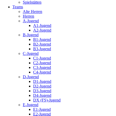
Spielstätten
Teams
Alte Herren
Herren
A-Jugend
A1-Jugend
A2-Jugend
B-Jugend
B1-Jugend
B2-Jugend
B3-Jugend
C-Jugend
C1-Jugend
C2-Jugend
C3-Jugend
C4-Jugend
D-Jugend
D1-Jugend
D2-Jugend
D3-Jugend
D4-Jugend
DX (FS)-Jugend
E-Jugend
E1-Jugend
E2-Jugend