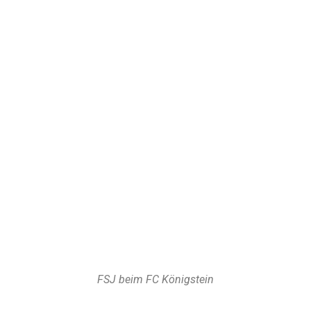
Sichere dir ein Platz im Fußballcamp
Jetzt anmelden
FSJ beim FC Königstein