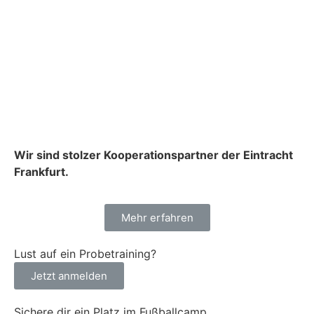
Wir sind stolzer Kooperationspartner der Eintracht
Frankfurt.
Mehr erfahren
Lust auf ein Probetraining?
Jetzt anmelden
Sichere dir ein Platz im Fußballcamp