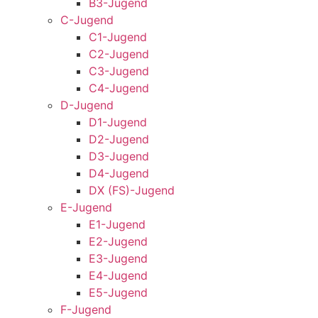
B3-Jugend
C-Jugend
C1-Jugend
C2-Jugend
C3-Jugend
C4-Jugend
D-Jugend
D1-Jugend
D2-Jugend
D3-Jugend
D4-Jugend
DX (FS)-Jugend
E-Jugend
E1-Jugend
E2-Jugend
E3-Jugend
E4-Jugend
E5-Jugend
F-Jugend