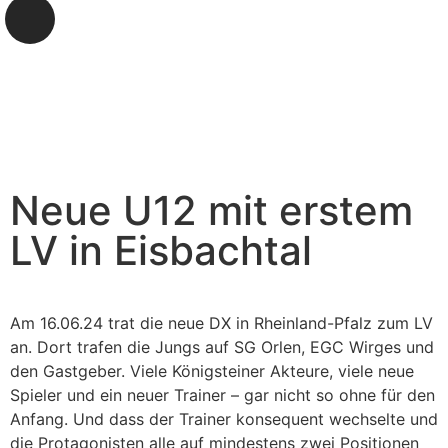
Neue U12 mit erstem
LV in Eisbachtal
Am 16.06.24 trat die neue DX in Rheinland-Pfalz zum LV
an. Dort trafen die Jungs auf SG Orlen, EGC Wirges und
den Gastgeber. Viele Königsteiner Akteure, viele neue
Spieler und ein neuer Trainer – gar nicht so ohne für den
Anfang. Und dass der Trainer konsequent wechselte und
die Protagonisten alle auf mindestens zwei Positionen