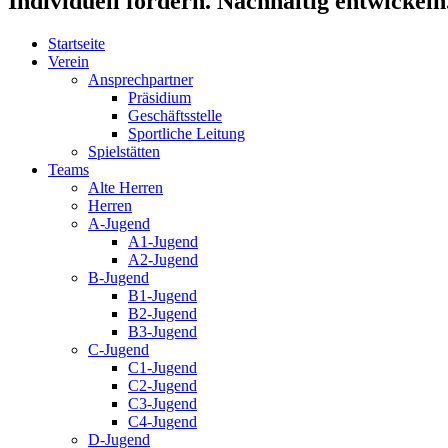
Individuell fördern. Nachhaltig entwicke
Startseite
Verein
Ansprechpartner
Präsidium
Geschäftsstelle
Sportliche Leitung
Spielstätten
Teams
Alte Herren
Herren
A-Jugend
A1-Jugend
A2-Jugend
B-Jugend
B1-Jugend
B2-Jugend
B3-Jugend
C-Jugend
C1-Jugend
C2-Jugend
C3-Jugend
C4-Jugend
D-Jugend