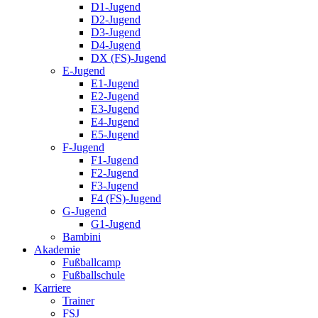
D1-Jugend
D2-Jugend
D3-Jugend
D4-Jugend
DX (FS)-Jugend
E-Jugend
E1-Jugend
E2-Jugend
E3-Jugend
E4-Jugend
E5-Jugend
F-Jugend
F1-Jugend
F2-Jugend
F3-Jugend
F4 (FS)-Jugend
G-Jugend
G1-Jugend
Bambini
Akademie
Fußballcamp
Fußballschule
Karriere
Trainer
FSJ