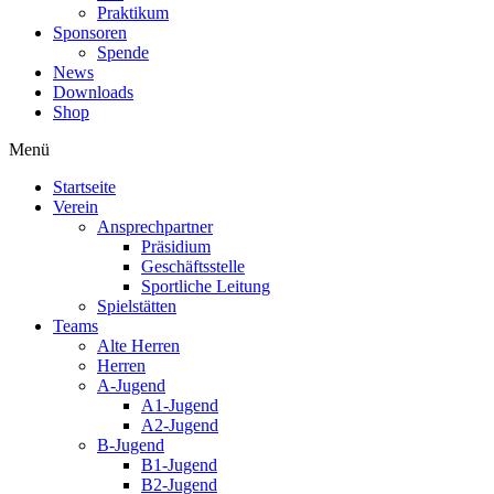
Praktikum
Sponsoren
Spende
News
Downloads
Shop
Menü
Startseite
Verein
Ansprechpartner
Präsidium
Geschäftsstelle
Sportliche Leitung
Spielstätten
Teams
Alte Herren
Herren
A-Jugend
A1-Jugend
A2-Jugend
B-Jugend
B1-Jugend
B2-Jugend