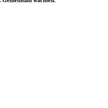
ln. Gemeinsam wachsen.