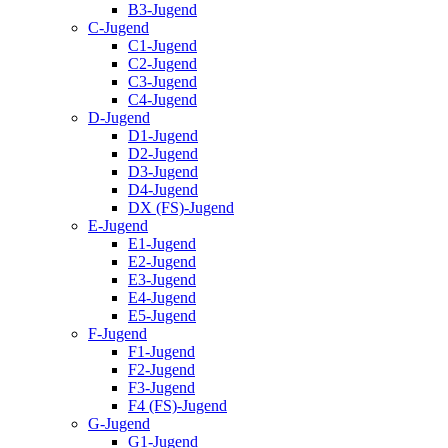
B3-Jugend
C-Jugend
C1-Jugend
C2-Jugend
C3-Jugend
C4-Jugend
D-Jugend
D1-Jugend
D2-Jugend
D3-Jugend
D4-Jugend
DX (FS)-Jugend
E-Jugend
E1-Jugend
E2-Jugend
E3-Jugend
E4-Jugend
E5-Jugend
F-Jugend
F1-Jugend
F2-Jugend
F3-Jugend
F4 (FS)-Jugend
G-Jugend
G1-Jugend