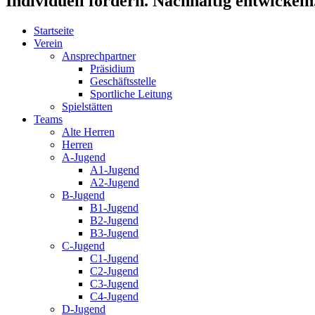
Individuell fördern. Nachhaltig entwicke
Startseite
Verein
Ansprechpartner
Präsidium
Geschäftsstelle
Sportliche Leitung
Spielstätten
Teams
Alte Herren
Herren
A-Jugend
A1-Jugend
A2-Jugend
B-Jugend
B1-Jugend
B2-Jugend
B3-Jugend
C-Jugend
C1-Jugend
C2-Jugend
C3-Jugend
C4-Jugend
D-Jugend