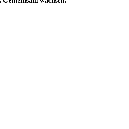
ln. Gemeinsam wachsen.