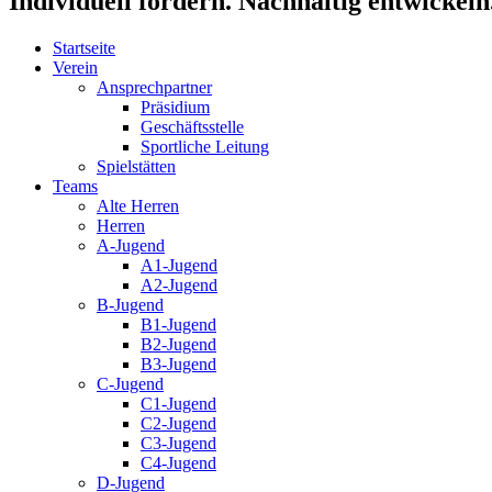
Individuell fördern. Nachhaltig entwicke
Startseite
Verein
Ansprechpartner
Präsidium
Geschäftsstelle
Sportliche Leitung
Spielstätten
Teams
Alte Herren
Herren
A-Jugend
A1-Jugend
A2-Jugend
B-Jugend
B1-Jugend
B2-Jugend
B3-Jugend
C-Jugend
C1-Jugend
C2-Jugend
C3-Jugend
C4-Jugend
D-Jugend