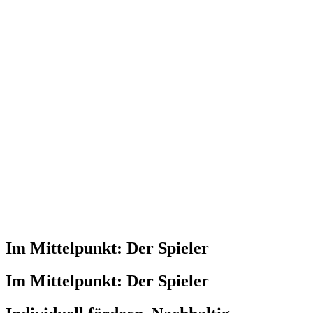
Im Mittelpunkt: Der Spieler
Im Mittelpunkt: Der Spieler