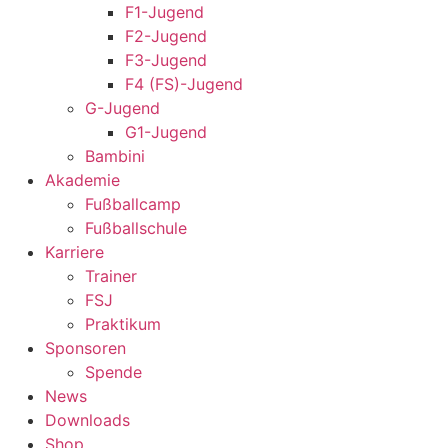
F1-Jugend
F2-Jugend
F3-Jugend
F4 (FS)-Jugend
G-Jugend
G1-Jugend
Bambini
Akademie
Fußballcamp
Fußballschule
Karriere
Trainer
FSJ
Praktikum
Sponsoren
Spende
News
Downloads
Shop