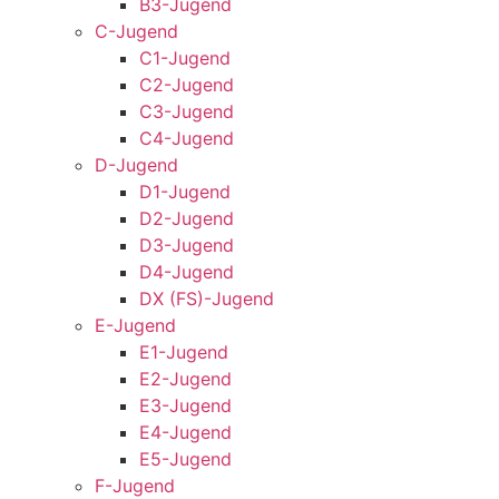
B3-Jugend
C-Jugend
C1-Jugend
C2-Jugend
C3-Jugend
C4-Jugend
D-Jugend
D1-Jugend
D2-Jugend
D3-Jugend
D4-Jugend
DX (FS)-Jugend
E-Jugend
E1-Jugend
E2-Jugend
E3-Jugend
E4-Jugend
E5-Jugend
F-Jugend