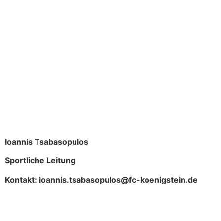
Ioannis Tsabasopulos
Sportliche Leitung
Kontakt: ioannis.tsabasopulos@fc-koenigstein.de